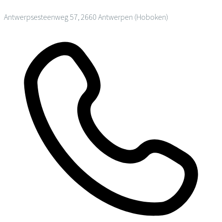
Antwerpsesteenweg 57, 2660 Antwerpen (Hoboken)